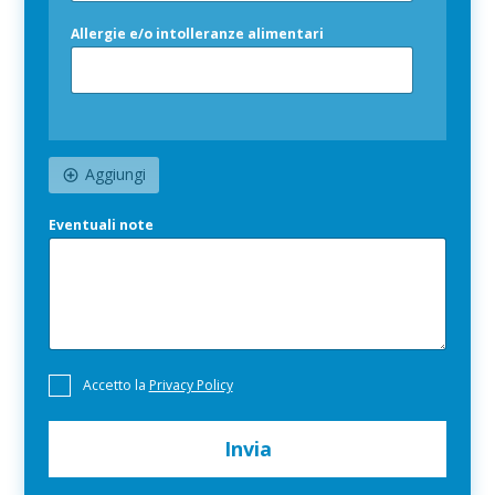
Allergie e/o intolleranze alimentari
Aggiungi
Eventuali note
P
Accetto la
Privacy Policy
r
i
v
Invia
a
c
y