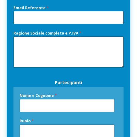
Nome
Cognome
r
i
Email Referente
*
v
a
c
y
Ragione Sociale completa e P.IVA
*
Partecipanti
Nome e Cognome
*
Ruolo
*