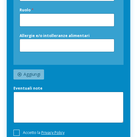
Ruolo
*
Allergie e/o intolleranze alimentari
Aggiungi
Eventuali note
P
Accetto la
Privacy Policy
r