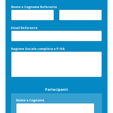
o
m
Nome e Cognome Referente
*
e
i
n
t
Nome
Cognome
o
l
Email Referente
*
l
e
r
a
n
Ragione Sociale completa e P.IVA
*
z
e
C
o
g
n
o
m
e
Partecipanti
Nome e Cognome
*