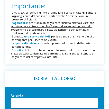
Importante:
URAI S.p.A. si riserva il diritto di annullare il corso in caso di mancato
raggiungimento del minimo di partecipanti: 7 persone, con un
preavviso di 7 giorni.
Pagamento:
la fattura (
con pagamento “rimessa diretta a vista” che
andrà saldata entro e non oltre 7 giorni di calendario prima dello
svolgimento del corso
) sarà emessa ad iscrizione perfezionata e
confermata da parte nostra.
È previsto
uno sconto del 10%
per le aziende che inviano più di un
partecipante per il medesimo evento.
La quota d’iscrizione
include il pranzo ed il rilascio dell’attestato di
partecipazione.
Disdetta:
il cliente potrà annullare l’iscrizione al corso prima che la
stessa sia stata confermata da parte nostra, altrimenti sarà tenuto al
pagamento del corrispettivo fatturato.
ISCRIVITI AL CORSO
Azienda
C
*
o
g
n