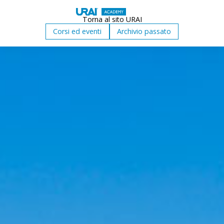
Torna al sito URAI
Corsi ed eventi
Archivio passato