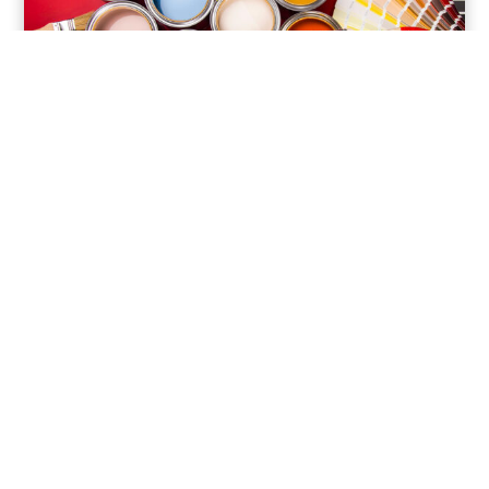
ColorWorkDesk
Corso Controllo qualità e correzione del
colore
18 Novembre 2026
URAI, Assago (MI)
Max. 50 posti
440€ pax + IVA